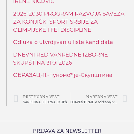
IRENE NICOVIĆ
2026-2030 PROGRAM RAZVOJA SAVEZA
ZA KONJIČKI SPORT SRBIJE ZA
OLIMPIJSKE I FEI DISCIPLINE
Odluka o utvrdjivanju liste kandidata
DNEVNI RED VANREDNE IZBORNE
SKUPŠTINA 31.01.2026
ОБРАЗАЦ-11.-пуномоћје-Скупштина
PRETHODNA VEST
NAREDNA VEST
VANREDNA IZBORNA SKUPŠTINA
OBAVEŠTENJE o održanoj vanrednoj izbornoj skupštini saveza za konjički sport srbije za olimpijske i fei discipline
PRIJAVA ZA NEWSLETTER