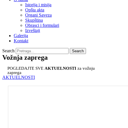
Istorija i misija
Opšta akta
Organi Saveza
Skupština
Obrasci i formulari
Izveštaji
Galerija
Kontakt
Search
Search
Vožnja zaprega
POGLEDAJTE SVE
AKTUELNOSTI
za vožnju
zaprega
AKTUELNOSTI