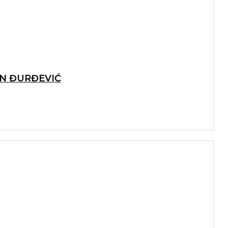
AN ĐURĐEVIĆ