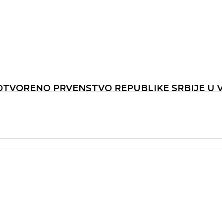
 OTVORENO PRVENSTVO REPUBLIKE SRBIJE U 