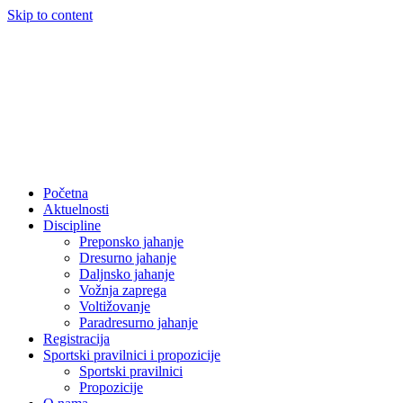
Skip to content
Početna
Aktuelnosti
Discipline
Preponsko jahanje
Dresurno jahanje
Daljnsko jahanje
Vožnja zaprega
Voltižovanje
Paradresurno jahanje
Registracija
Sportski pravilnici i propozicije
Sportski pravilnici
Propozicije