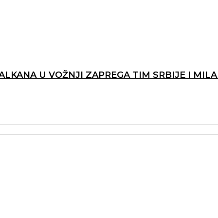
ALKANA U VOŽNJI ZAPREGA TIM SRBIJE I MIL