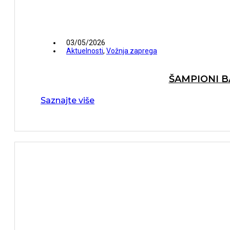
03/05/2026
Aktuelnosti
,
Vožnja zaprega
ŠAMPIONI B
Saznajte više