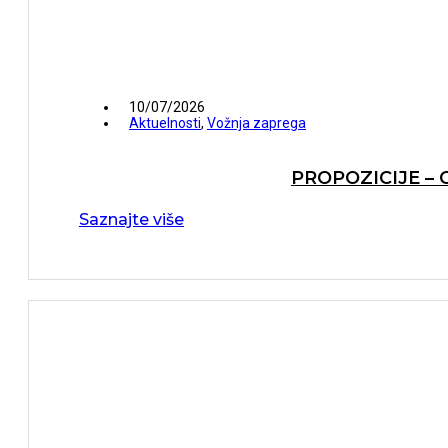
10/07/2026
Aktuelnosti
,
Vožnja zaprega
PROPOZICIJE –
Saznajte više