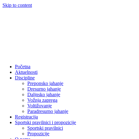
Skip to content
Početna
Aktuelnosti
Discipline
Preponsko jahanje
Dresurno jahanje
Daljnsko jahanje
Vožnja zaprega
Voltižovanje
Paradresurno jahanje
Registracija
Sportski pravilnici i propozicije
Sportski pravilnici
Propozicije