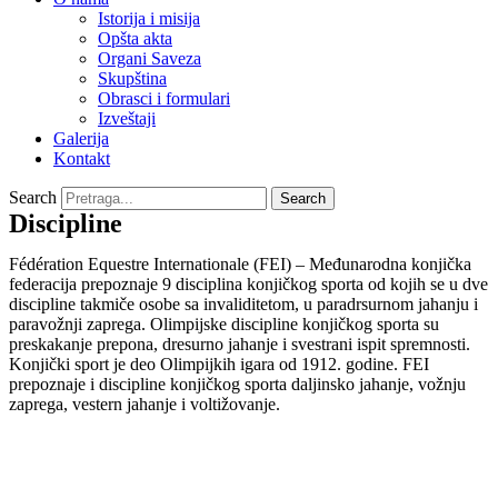
Istorija i misija
Opšta akta
Organi Saveza
Skupština
Obrasci i formulari
Izveštaji
Galerija
Kontakt
Search
Search
Discipline
Fédération Equestre Internationale (FEI) – Međunarodna konjička
federacija prepoznaje 9 disciplina konjičkog sporta od kojih se u dve
discipline takmiče osobe sa invaliditetom, u paradrsurnom jahanju i
paravožnji zaprega. Olimpijske discipline konjičkog sporta su
preskakanje prepona, dresurno jahanje i svestrani ispit spremnosti.
Konjički sport je deo Olimpijkih igara od 1912. godine. FEI
prepoznaje i discipline konjičkog sporta daljinsko jahanje, vožnju
zaprega, vestern jahanje i voltižovanje.