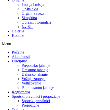
O nama
Istorija i misija
Opšta akta
Organi Saveza
Skupština
Obrasci i formulari
Izveštaji
Galerija
Kontakt
Menu
Početna
Aktuelnosti
Discipline
Preponsko jahanje
Dresurno jahanje
Daljnsko jahanje
Vožnja zaprega
Voltižovanje
Paradresurno jahanje
Registracija
Sportski pravilnici i propozicije
Sportski pravilnici
Propozicije
O nama