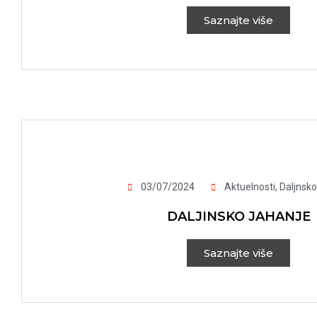
Saznajte više
03/07/2024
Aktuelnosti
,
Daljnsko
DALJINSKO JAHANJE
Saznajte više