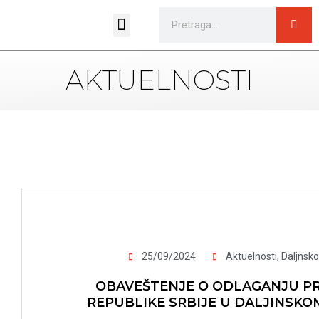
Sportski pravilnici i propozicije
AKTUELNOSTI
25/09/2024
Aktuelnosti
,
Daljnsko
OBAVEŠTENJE O ODLAGANJU P
REPUBLIKE SRBIJE U DALJINSKO