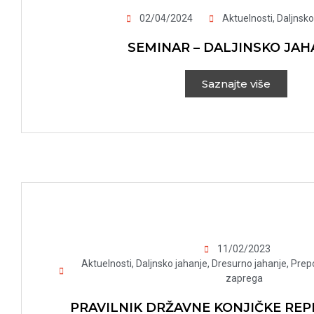
02/04/2024
Aktuelnosti
,
Daljnsko
SEMINAR – DALJINSKO JAH
Saznajte više
11/02/2023
Aktuelnosti
,
Daljnsko jahanje
,
Dresurno jahanje
,
Prep
zaprega
PRAVILNIK DRŽAVNE KONJIČKE REP