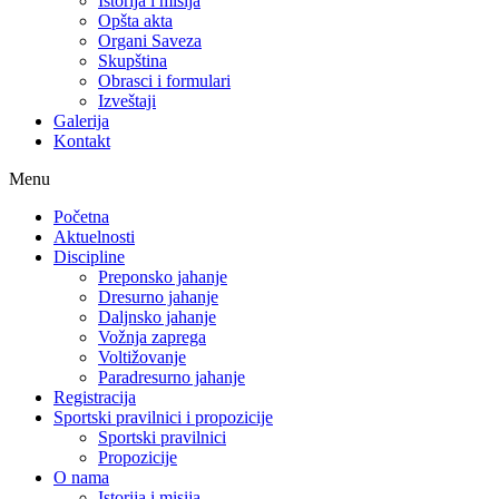
Istorija i misija
Opšta akta
Organi Saveza
Skupština
Obrasci i formulari
Izveštaji
Galerija
Kontakt
Menu
Početna
Aktuelnosti
Discipline
Preponsko jahanje
Dresurno jahanje
Daljnsko jahanje
Vožnja zaprega
Voltižovanje
Paradresurno jahanje
Registracija
Sportski pravilnici i propozicije
Sportski pravilnici
Propozicije
O nama
Istorija i misija