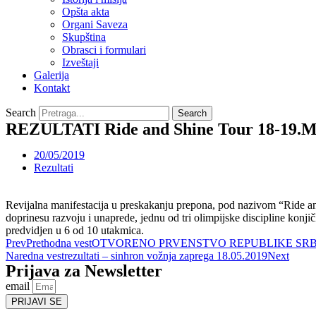
Opšta akta
Organi Saveza
Skupština
Obrasci i formulari
Izveštaji
Galerija
Kontakt
Search
Search
REZULTATI Ride and Shine Tour 18-19.
20/05/2019
Rezultati
Revijalna manifestacija u preskakanju prepona, pod nazivom “Ride a
doprinesu razvoju i unaprede, jednu od tri olimpijske discipline kon
predvidjen u 6 od 10 utakmica.
Prev
Prethodna vest
OTVORENO PRVENSTVO REPUBLIKE SRBIJ
Naredna vest
rezultati – sinhron vožnja zaprega 18.05.2019
Next
Prijava za Newsletter
email
PRIJAVI SE