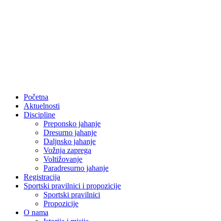
Skip
to
content
Početna
Aktuelnosti
Discipline
Preponsko jahanje
Dresurno jahanje
Daljnsko jahanje
Vožnja zaprega
Voltižovanje
Paradresurno jahanje
Registracija
Sportski pravilnici i propozicije
Sportski pravilnici
Propozicije
O nama