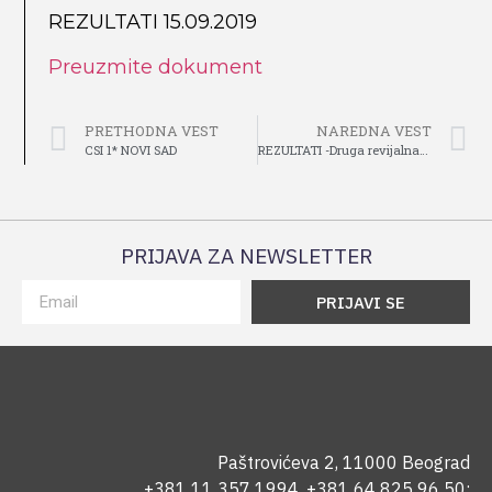
REZULTATI 15.09.2019
Preuzmite dokument
PRETHODNA VEST
NAREDNA VEST
CSI 1* NOVI SAD
REZULTATI -Druga revijalna manifestacija u preskakanju prepona “Ride and Shine Tour”
PRIJAVA ZA NEWSLETTER
PRIJAVI SE
Paštrovićeva 2, 11000 Beograd
+381 11 357 1994
,
+381 64 825 96 50
;