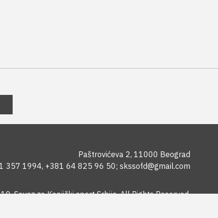
Paštrovićeva 2, 11000 Beograd
1 357 1994
,
+381 64 825 96 50
;
skssofd@gmail.com
9. Savez za Konjički sport Srbije. All Rights Reserved.