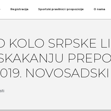
e
Registracija
Sportski pravilnici i propozicije
O nama
 KOLO SRPSKE L
SKAKANJU PREPO
2019. NOVOSADSK
sti