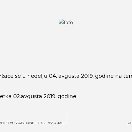
održaće se u nedelju 04. avgusta 2019. godine na 
petka 02.avgusta 2019. godine
REZULTATI -OTVORENO PRVENSTVO VOJVODINE – DALJINSKO JAHANJE
LJ