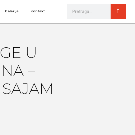
Galerija
Kontakt
IGE U
NA –
I SAJAM