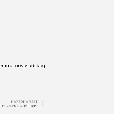
terenima novosadskog
NAREDNA VEST
UBIĆEVSKEMKONJIČKE IGRE