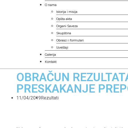
O nama
Istorija i misija
Opšta akta
Organi Saveza
Skupština
Obrasci i formulari
Izveštaji
Galerija
Kontakt
OBRAČUN REZULTATA
PRESKAKANJE PRE
11/04/2019
Rezultati