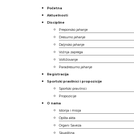
Početna
Aktuelnosti
Discipline
Preponsko jahanje
Dresurno jahanje
Daljnsko jahanje
Vožnja zaprega
Voltižovanje
Paradresurno jahanje
Registracija
Sportski pravilnici i propozicije
Sportski pravilnici
Propozicije
O nama
Istorija i misija
Opšta akta
Organi Saveza
Skupština