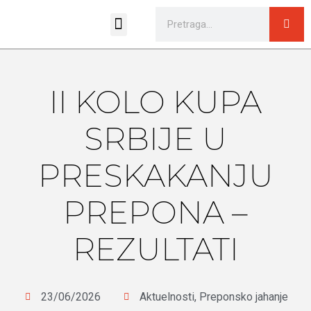
Sportski pravilnici i propozicije
II KOLO KUPA
SRBIJE U
PRESKAKANJU
PREPONA –
REZULTATI
23/06/2026
Aktuelnosti
,
Preponsko jahanje