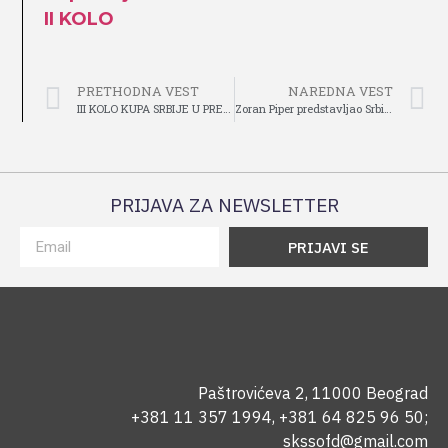
II KOLO
PRETHODNA VEST
NAREDNA VEST
III KOLO KUPA SRBIJE U PRESKAKANJU PREPONA – PROPOZICIJE
Zoran Piper predstavljao Srbiju na radionici za nacionalne trenere Balkana u Sofiji
PRIJAVA ZA NEWSLETTER
PRIJAVI SE
Paštrovićeva 2, 11000 Beograd
+381 11 357 1994
,
+381 64 825 96 50
;
skssofd@gmail.com