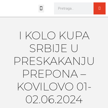
Sportski pravilnici i propozicije
I KOLO KUPA
SRBIJE U
PRESKAKANJU
PREPONA –
KOVILOVO 01-
02.06.2024