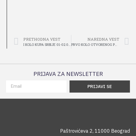
PRETHODNA VEST
NAREDNA VEST
I KOLO KUPA SRBIJE 01-02.06.2024
PRVO KOLO OTVORENOG PRVENSTVA REPUBLIKE SRBIJE I PRVO KOLA KUPA SRBIJE U VOŽNJI ZAPREGA
PRIJAVA ZA NEWSLETTER
PRIJAVI SE
Paštrovićeva 2, 11000 Beograd