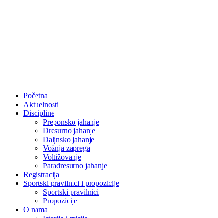
Skip
to
content
Početna
Aktuelnosti
Discipline
Preponsko jahanje
Dresurno jahanje
Daljnsko jahanje
Vožnja zaprega
Voltižovanje
Paradresurno jahanje
Registracija
Sportski pravilnici i propozicije
Sportski pravilnici
Propozicije
O nama