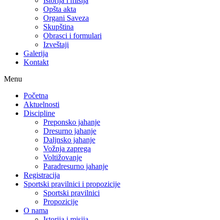
Istorija i misija
Opšta akta
Organi Saveza
Skupština
Obrasci i formulari
Izveštaji
Galerija
Kontakt
Menu
Početna
Aktuelnosti
Discipline
Preponsko jahanje
Dresurno jahanje
Daljnsko jahanje
Vožnja zaprega
Voltižovanje
Paradresurno jahanje
Registracija
Sportski pravilnici i propozicije
Sportski pravilnici
Propozicije
O nama
Istorija i misija