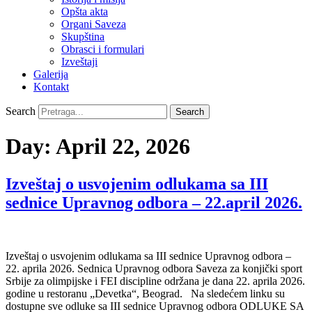
Opšta akta
Organi Saveza
Skupština
Obrasci i formulari
Izveštaji
Galerija
Kontakt
Search
Search
Day:
April 22, 2026
Izveštaj o usvojenim odlukama sa III
sednice Upravnog odbora – 22.april 2026.
Izveštaj o usvojenim odlukama sa III sednice Upravnog odbora –
22. aprila 2026. Sednica Upravnog odbora Saveza za konjički sport
Srbije za olimpijske i FEI discipline održana je dana 22. aprila 2026.
godine u restoranu „Devetka“, Beograd. Na sledećem linku su
dostupne sve odluke sa III sednice Upravnog odbora ODLUKE SA