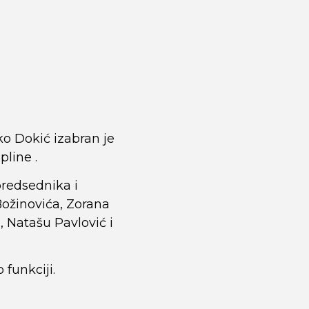
o Dokić izabran je
pline .
redsednika i
Božinovića, Zorana
 Natašu Pavlović i
funkciji.