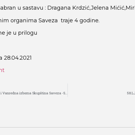
abran u sastavu : Dragana Krdzić,Jelena Mićić,Mirk
im organima Saveza traje 4 godine.
e je u prilogu
 28.04.2021
nt
Redovna Skupština Saveza i Vanredna izborna Skupština Saveza -SREDA 28.04.2021. godine , NovI Sad , Masarikova 25, 18 časova .
58.L