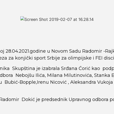
oj 28.04.2021.godine u Novom Sadu Radomir -Rajk
a za konjički sport Srbije za olimpijske i FEI disci
nika Skupština je izabrala Srđana Ćorić kao podp
bora Nebojšu Ilića, Milana Milutinovića, Stanka 
 Bubić-Bopple,Irenu Nicović , Aleksandra Vukoja ,
Radomir Dokić je predsednik Upravnog odbora po 