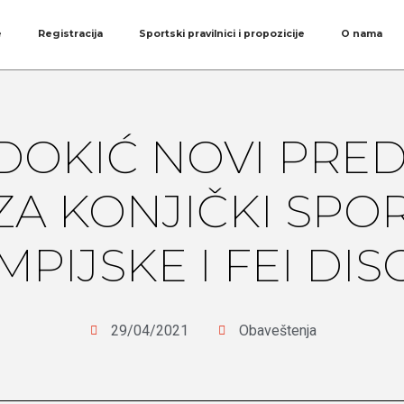
e
Registracija
Sportski pravilnici i propozicije
O nama
DOKIĆ NOVI PRE
ZA KONJIČKI SPOR
MPIJSKE I FEI DIS
29/04/2021
Obaveštenja