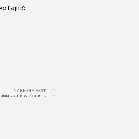
o Fajfrić
NAREDNA VEST
JUBIČEVSKE KONJIČKE IGRE