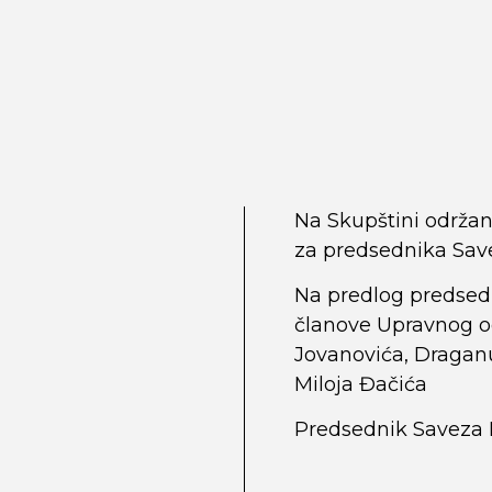
Na Skupštini održan
za predsednika Savez
Na predlog predsed
članove Upravnog od
Jovanovića, Draganu
Miloja Đačića
Predsednik Saveza 